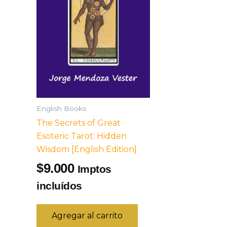
English Books
The Secrets of Great
Esoteric Tarot: Hidden
Wisdom [English Edition]
9.000
$
Imptos
incluídos
Agregar al carrito