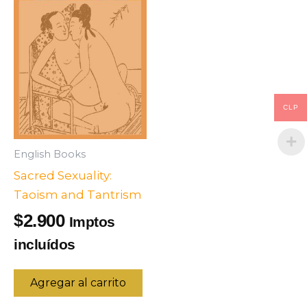
CLP
English Books
Sacred Sexuality:
Taoism and Tantrism
2.900
$
Imptos
incluídos
Agregar al carrito