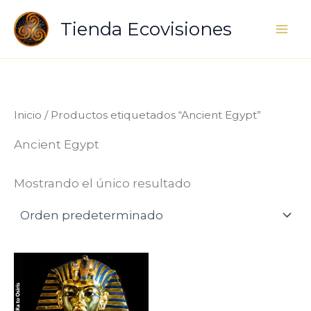
Ir
Tienda Ecovisiones
al
contenido
Inicio
/ Productos etiquetados “Ancient Egypt”
Ancient Egypt
Mostrando el único resultado