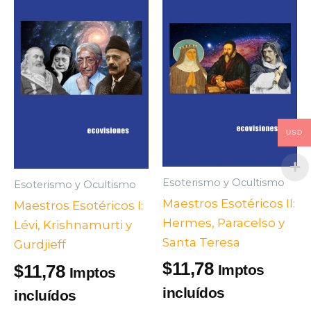
USD
Esoterismo y Ocultismo
Esoterismo y Ocultismo
Maestros Esotéricos II:
Maestros Esotéricos I:
Hermes, Paracelso y
Lévi, Krishnamurti y
Santa Teresa
Gurdjieff
11,78
$
11,78
$
Imptos
Imptos
incluídos
incluídos