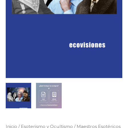
Inicio
/
Esoterismo y Ocultismo
/ Maestros Esotéricos