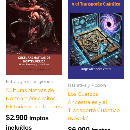
Mitología y Religiones
Narrativa y Ficción
Culturas Nativas de
Los Cuarzos
Norteamérica Mitos,
Ancestrales y el
Historias y Tradiciones
Transporte Cuántico
2.900
$
Imptos
(Novela)
incluídos
6.900
$