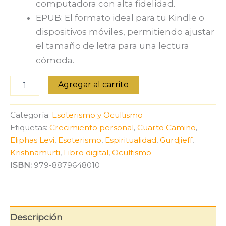
computadora con alta fidelidad.
EPUB: El formato ideal para tu Kindle o
dispositivos móviles, permitiendo ajustar
el tamaño de letra para una lectura
cómoda.
Maestros
Agregar al carrito
Esotéricos
I:
Lévi,
Categoría:
Esoterismo y Ocultismo
Krishnamurti
Etiquetas:
Crecimiento personal
,
Cuarto Camino
,
y
Eliphas Levi
,
Esoterismo
,
Espiritualidad
,
Gurdjieff
,
Gurdjieff
cantidad
Krishnamurti
,
Libro digital
,
Ocultismo
ISBN:
979-8879648010
Descripción