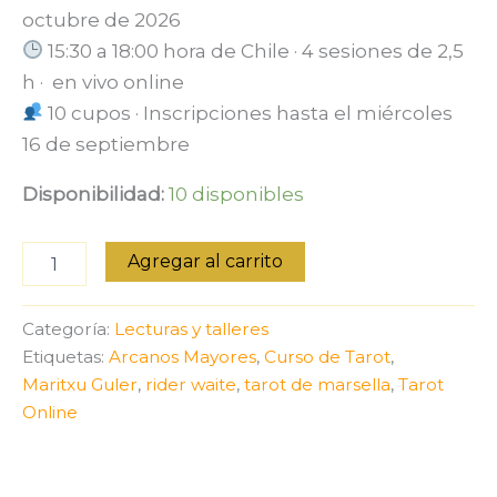
octubre de 2026
15:30 a 18:00 hora de Chile · 4 sesiones de 2,5
h · en vivo online
10 cupos · Inscripciones hasta el miércoles
16 de septiembre
Disponibilidad:
10 disponibles
Curso
Agregar al carrito
Tarot
I
—
Categoría:
Lecturas y talleres
Arcanos
Etiquetas:
Arcanos Mayores
,
Curso de Tarot
,
Mayores
Maritxu Guler
,
rider waite
,
tarot de marsella
,
Tarot
·
Cohorte
Online
Fundadora
(septiembre
2026)
cantidad