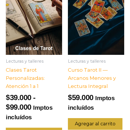
Lecturas y talleres
Lecturas y talleres
Clases Tarot
Curso Tarot II —
Personalizadas:
Arcanos Menores y
Atención 1 a 1
Lectura Integral
39.000
-
59.000
$
$
Imptos
Rango
99.000
$
Imptos
incluídos
de
incluídos
Agregar al carrito
precios:
Este